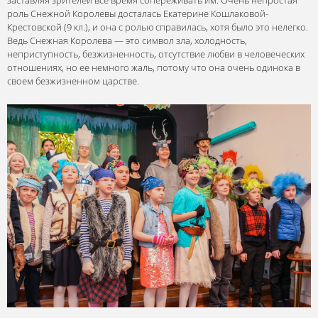
заставляя зрителей все время сопереживать им. Очень непростая
роль Снежной Королевы досталась Екатерине Кошлаковой-
Крестовской (9 кл.), и она с ролью справилась, хотя было это нелегко.
Ведь Снежная Королева — это символ зла, холодность,
неприступность, безжизненность, отсутствие любви в человеческих
отношениях, но ее немного жаль, потому что она очень одинока в
своем безжизненном царстве.