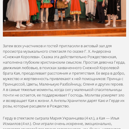
Затем всех участников и гостей пригласили в актовый зал для
просмотра музыкального спектакля по сказке Г. Х. Андерсена
«Снежная Королева». Сказка эта действительно Рождественская,
наполнена глубоким христианским смыслом. Простая девочка Герда,
движимая любовью, в поисках захваченного Снежной Королевой
брата Кая, преодолевает расстояния и препятствия. Ее вера в добро,
мужество и жертвенность привлекают к ней помощников: Принца с
Принцессой, Цветы, Маленькую Разбойницу, Оленя и других героев.
А в самые тяжелые моменты, когда сил у маленькой спасительницы
почти не остается, ее поддерживает Господь. Молитва усмиряет зло
и возвращает Кая к жизни. А Ангелы Хранители дарят Каю и Герде их
розы, которые расцвели в Рождество.
Герду в спектакле сыграла Мария Украинцева (4 кл.), а Кая — Илья
Исмаилов (4 кл.). Они играли очень искренне, эмоционально,