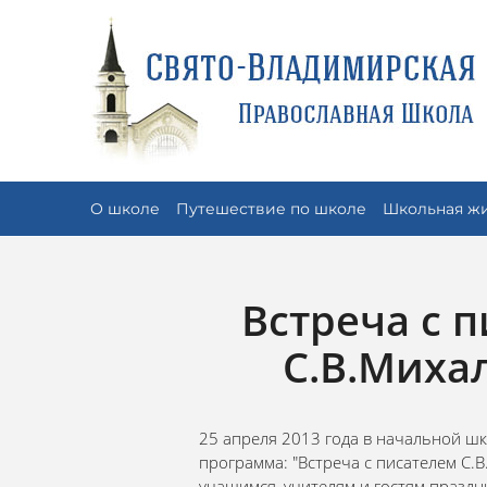
О школе
Путешествие по школе
Школьная ж
Встреча с 
С.В.Миха
25 апреля 2013 года в начальной ш
программа: "Встреча с писателем С.
учащимся, учителям и гостям праздн