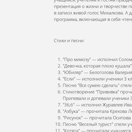
презентация о жизни и творчестве п
в записи живой голос Михалкова. А 
программа, включающая в себя чтени
Стихи и песни:
"Про мимозу" — исполнил Солома
"Девочка, которая плохо кушала
"Юбиляр" — Белоголова Валерия (
"Если" — исполнили ученики 3 кл
Песню "Все сумею сделать" спели
Стихотворение "Прививка" прочит
Припевали и допевали ученики 3
"36,6" — исполнил Журавлев Иван
"Азбука" — прочитала Крехова Лю
"Рисунок" — прочитала Осипова С
Песню "Веселый турист" спели уч
"Котята" — прочитали учащиеся 