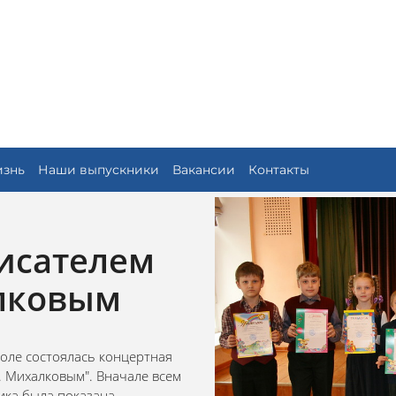
изнь
Наши выпускники
Вакансии
Контакты
писателем
лковым
коле состоялась концертная
В. Михалковым". Вначале всем
ика была показана