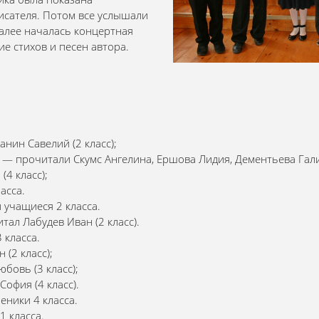
исателя. Потом все услышали
далее началась концертная
е стихов и песен автора.
нин Савелий (2 класс);
" — прочитали Скумс Ангелина, Ершова Лидия,
Дементьева Галин
4 класс);
асса.
 учащиеся 2 класса.
ал Лабудев Иван (2 класс).
 класса.
 (2 класс);
бовь (3 класс);
офия (4 класс).
еники 4 класса.
1 класса.