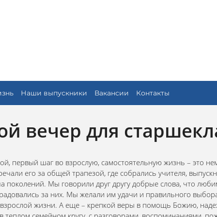
изнь
Наши выпускники
Вакансии
Контакты
ой вечер для старшекл
й, первый шаг во взрослую, самостоятельную жизнь – это нем
чали его за общей трапезой, где собрались учителя, выпускни
ча поколений. Мы говорили друг другу добрые слова, что люби
и радовались за них. Мы желали им удачи и правильного выбор
 взрослой жизни. А еще – крепкой веры в помощь Божию, надеж
, в теплом семейном кругу, с разговорами, воспоминаниями, п