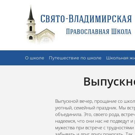
О школе
Путешествие по школе
Школьная ж
Выпускн
Выпускной вечер, прощание со школо
уютный, семейный праздник. Мы встре
объединила. Это, своего рода, встре
надеемся, что они нас не подведут 
мужества при встрече с трудностями
забывать и друг другу помогать. Так