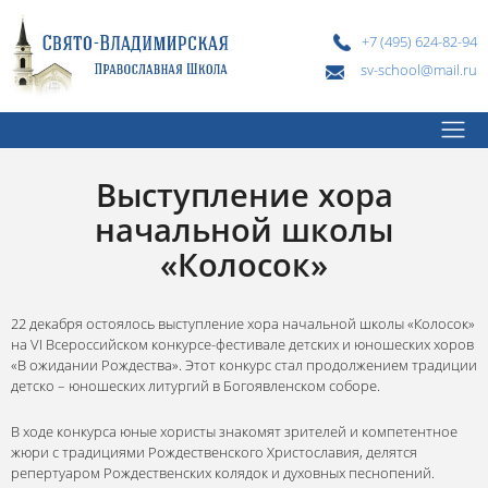
+7 (495) 624-82-94
sv-school@mail.ru
Выступление хора
начальной школы
«Колосок»
22 декабря остоялось выступление хора начальной школы «Колосок»
на VI Всероссийском конкурсе-фестивале детских и юношеских хоров
«В ожидании Рождества». Этот конкурс стал продолжением традиции
детско – юношеских литургий в Богоявленском соборе.
В ходе конкурса юные хористы знакомят зрителей и компетентное
жюри с традициями Рождественского Христославия, делятся
репертуаром Рождественских колядок и духовных песнопений.