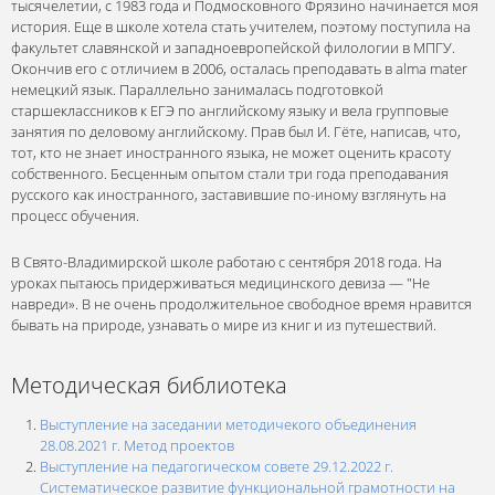
тысячелетии, с 1983 года и Подмосковного Фрязино начинается моя
история. Еще в школе хотела стать учителем, поэтому поступила на
факультет славянской и западноевропейской филологии в МПГУ.
Окончив его с отличием в 2006, осталась преподавать в alma mater
немецкий язык. Параллельно занималась подготовкой
старшеклассников к ЕГЭ по английскому языку и вела групповые
занятия по деловому английскому. Прав был И. Гёте, написав, что,
тот, кто не знает иностранного языка, не может оценить красоту
собственного. Бесценным опытом стали три года преподавания
русского как иностранного, заставившие по-иному взглянуть на
процесс обучения.
В Свято-Владимирской школе работаю с сентября 2018 года. На
уроках пытаюсь придерживаться медицинского девиза — "Не
навреди». В не очень продолжительное свободное время нравится
бывать на природе, узнавать о мире из книг и из путешествий.
Методическая библиотека
Выступление на заседании методичекого объединения
28.08.2021 г. Метод проектов
Выступление на педагогическом совете 29.12.2022 г.
Систематическое развитие функциональной грамотности на